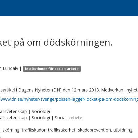
cket på om dödskörningen.
n
Lundälv
|
Institutionen för socialt arbete
sartikel i Dagens Nyheter (DN) den 12 mars 2013. Medverkan i nyhets
//www.dn.se/nyheter/sverige/polisen-lagger-locket-pa-om-dodskornin
llsvetenskap | Sociologi
llsvetenskap | Sociologi | Socialt arbete
bilskörning, trafikskador, trafiksäkerhet, skadeprevention, utbildning