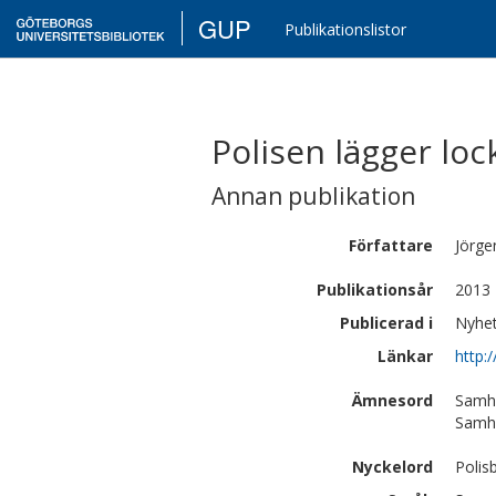
GUP
Publikationslistor
Polisen lägger lo
Annan publikation
Författare
Jörge
Publikationsår
2013
Publicerad i
Nyhet
Länkar
http:
Ämnesord
Samhä
Samhä
Nyckelord
Polis