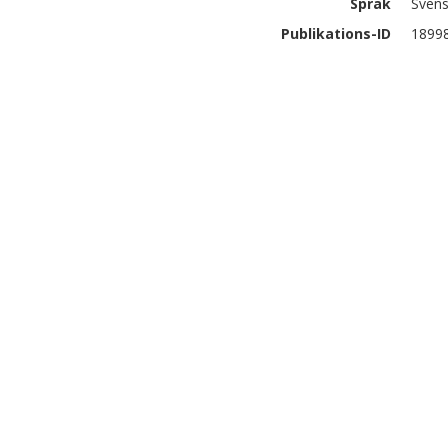
Språk
Sven
Publikations-ID
1899