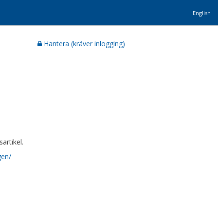
English
Hantera (kräver inlogging)
artikel.
gen/