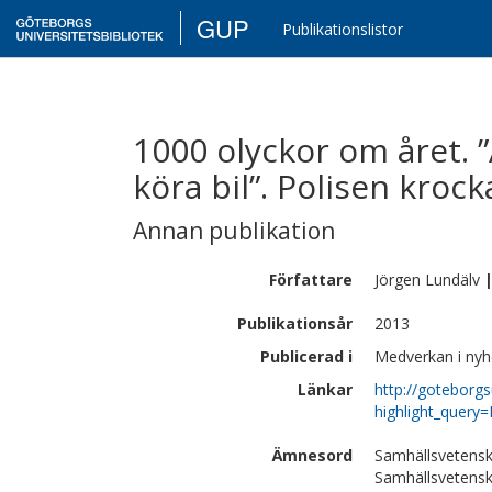
GUP
Publikationslistor
1000 olyckor om året. ”
köra bil”. Polisen krock
Annan publikation
Författare
Jörgen
Lundälv
Publikationsår
2013
Publicerad i
Medverkan i nyh
Länkar
http://goteborgs
highlight_quer
Ämnesord
Samhällsvetensk
Samhällsvetenska