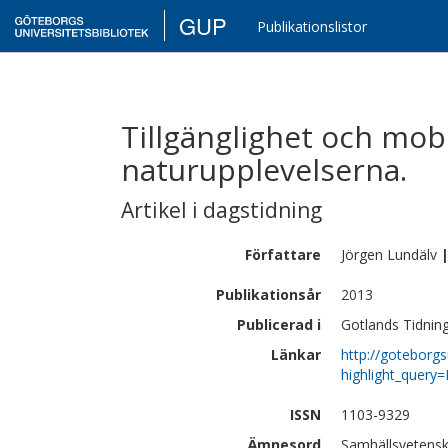
GUP
Publikationslistor
Tillgänglighet och mob
naturupplevelserna.
Artikel i dagstidning
Författare
Jörgen
Lundälv
Publikationsår
2013
Publicerad i
Gotlands Tidnin
Länkar
http://goteborgs
highlight_quer
ISSN
1103-9329
Ämnesord
Samhällsvetensk