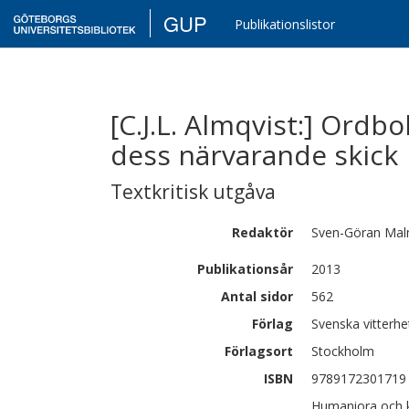
GUP
Publikationslistor
[C.J.L. Almqvist:] Ordb
dess närvarande skick
Textkritisk utgåva
Redaktör
Sven-Göran
Mal
Publikationsår
2013
Antal sidor
562
Förlag
Svenska vitterh
Förlagsort
Stockholm
ISBN
9789172301719
Humaniora och ko