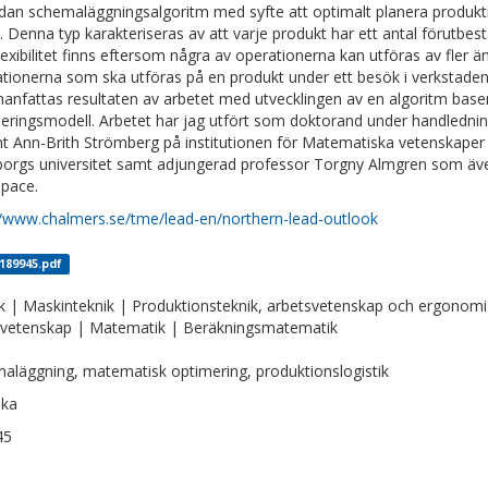
dan schemaläggningsalgoritm med syfte att optimalt planera produktio
. Denna typ karakteriseras av att varje produkt har ett antal förutb
flexibilitet finns eftersom några av operationerna kan utföras av fler 
tionerna som ska utföras på en produkt under ett besök i verkstaden ka
nfattas resultaten av arbetet med utvecklingen av en algoritm bas
eringsmodell. Arbetet har jag utfört som doktorand under handlednin
t Ann-Brith Strömberg på institutionen för Matematiska vetenskaper
orgs universitet samt adjungerad professor Torgny Almgren som äve
pace.
//www.chalmers.se/tme/lead-en/northern-lead-outlook
_189945.pdf
k | Maskinteknik | Produktionsteknik, arbetsvetenskap och ergonomi
vetenskap | Matematik | Beräkningsmatematik
aläggning, matematisk optimering, produktionslogistik
ska
45