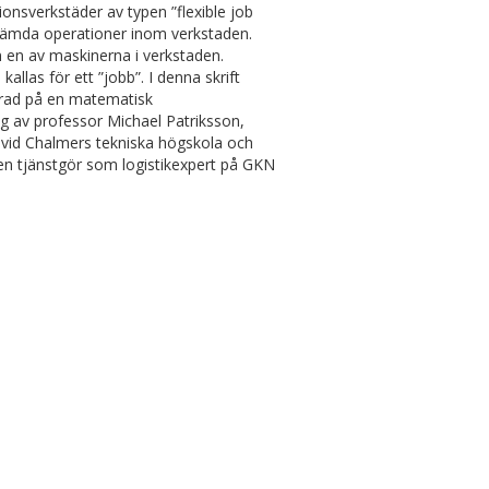
nsverkstäder av typen ”flexible job
estämda operationer inom verkstaden.
än en av maskinerna i verkstaden.
llas för ett ”jobb”. I denna skrift
erad på en matematisk
g av professor Michael Patriksson,
 vid Chalmers tekniska högskola och
n tjänstgör som logistikexpert på GKN