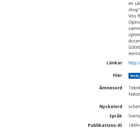
en så
shop”
Viss 
Opera
samma
optim
docen
Göteb
Aeros
Länkar
http:
Filer
local
Ämnesord
Tekni
Natur
Nyckelord
schem
Språk
Sven
Publikations-ID
1899