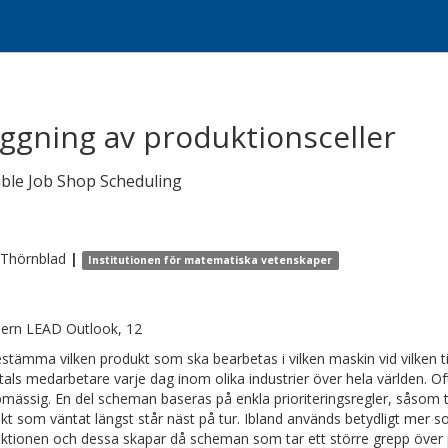
ggning av produktionsceller
ible Job Shop Scheduling
Thörnblad
|
Institutionen för matematiska vetenskaper
ern LEAD Outlook, 12
estämma vilken produkt som ska bearbetas i vilken maskin vid vilken t
tals medarbetare varje dag inom olika industrier över hela världen. Of
mässig. En del scheman baseras på enkla prioriteringsregler, såsom t ex
kt som väntat längst står näst på tur. Ibland används betydligt mer so
ktionen och dessa skapar då scheman som tar ett större grepp över pl