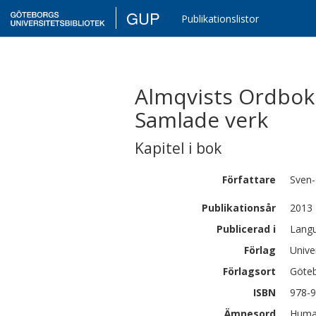
GUP
Publikationslistor
Almqvists Ordbok 
Samlade verk
Kapitel i bok
Författare
Sven
Publikationsår
2013
Publicerad i
Langu
Förlag
Unive
Förlagsort
Göte
ISBN
978-9
Ämnesord
Human