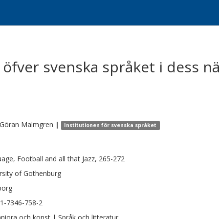
öfver svenska språket i dess nä
-Göran
Malmgren
|
Institutionen för svenska språket
age, Football and all that Jazz, 265-272
rsity of Gothenburg
borg
1-7346-758-2
iora och konst | Språk och litteratur