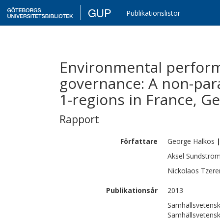
GUP
Publikationslistor
Environmental perform
governance: A non-par
1-regions in France, 
Rapport
Författare
George
Halkos
Aksel
Sundströ
Nickolaos
Tzer
Publikationsår
2013
Samhällsvetensk
Samhällsvetensk