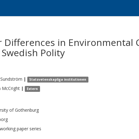
 Differences in Environmental 
 Swedish Polity
Sundström
|
Statsvetenskapliga institutionen
n
McCright
|
Extern
rsity of Gothenburg
borg
orking paper series