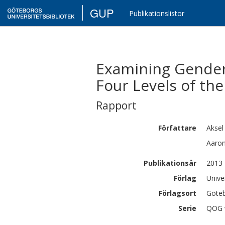
GUP
Publikationslistor
Examining Gender
Four Levels of the
Rapport
Författare
Aksel
Aaro
Publikationsår
2013
Förlag
Unive
Förlagsort
Göte
Serie
QOG w