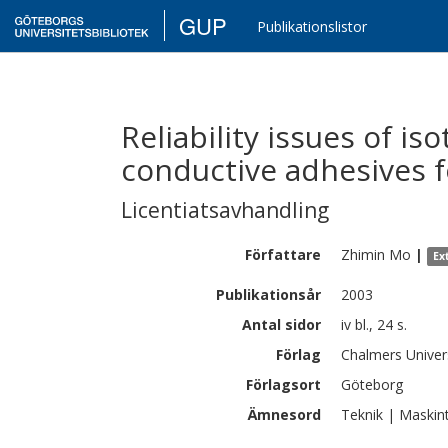
GUP
Publikationslistor
Reliability issues of i
conductive adhesives f
Licentiatsavhandling
Författare
Zhimin
Mo
|
Ex
Publikationsår
2003
Antal sidor
iv bl., 24 s.
Förlag
Chalmers Univer
Förlagsort
Göteborg
Ämnesord
Teknik | Maskin