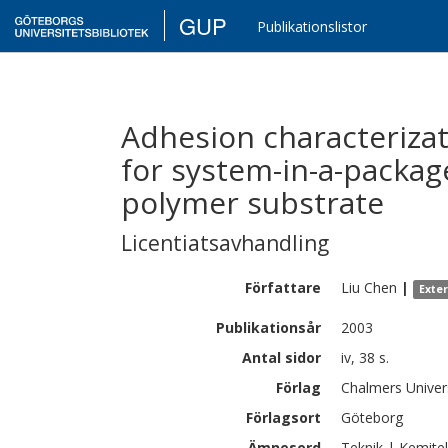
GUP
Publikationslistor
Adhesion characterizati
for system-in-a-package
polymer substrate
Licentiatsavhandling
Författare
Liu
Chen
|
Exte
Publikationsår
2003
Antal sidor
iv, 38 s.
Förlag
Chalmers Univer
Förlagsort
Göteborg
Ämnesord
Teknik | Kemite