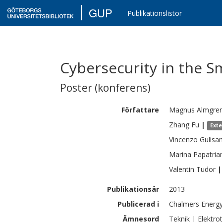
GUP
Publikationslistor
Cybersecurity in the S
Poster (konferens)
Författare
Magnus
Almgre
Zhang
Fu
|
Ext
Vincenzo
Gulisa
Marina
Papatrian
Valentin
Tudor
|
Publikationsår
2013
Publicerad i
Chalmers Energ
Ämnesord
Teknik | Elektro