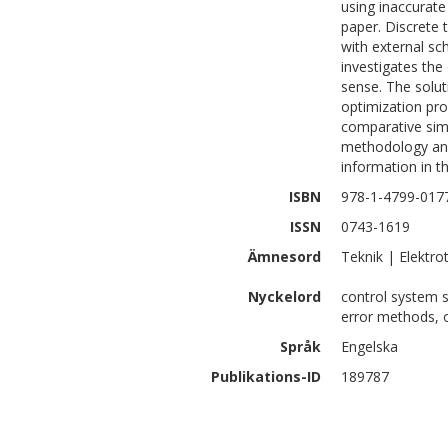
using inaccurate
paper. Discrete
with external s
investigates the
sense. The solut
optimization pro
comparative simu
methodology and
information in t
ISBN
978-1-4799-017
ISSN
0743-1619
Ämnesord
Teknik | Elektro
Nyckelord
control system s
error methods, o
Språk
Engelska
Publikations-ID
189787