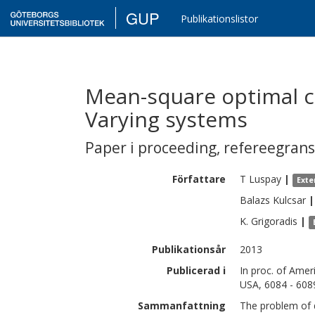
GUP
Publikationslistor
Mean-square optimal c
Varying systems
Paper i proceeding
,
refereegran
Författare
T
Luspay
|
Exte
Balazs
Kulcsar
|
K.
Grigoradis
|
Publikationsår
2013
Publicerad i
In proc. of Ame
USA, 6084 - 608
Sammanfattning
The problem of 