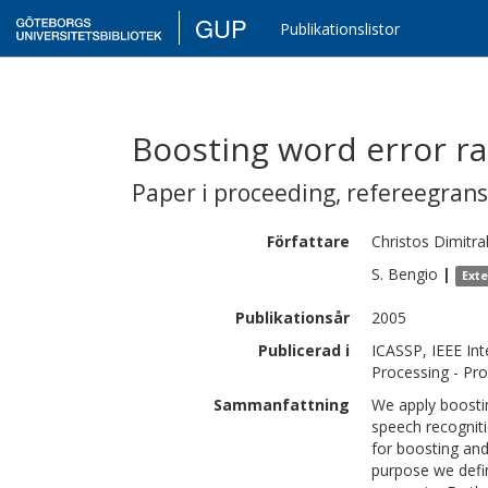
GUP
Publikationslistor
Boosting word error ra
Paper i proceeding
,
refereegran
Författare
Christos
Dimitra
S.
Bengio
|
Ext
Publikationsår
2005
Publicerad i
ICASSP, IEEE Int
Processing - Pr
Sammanfattning
We apply boostin
speech recogniti
for boosting and
purpose we defi