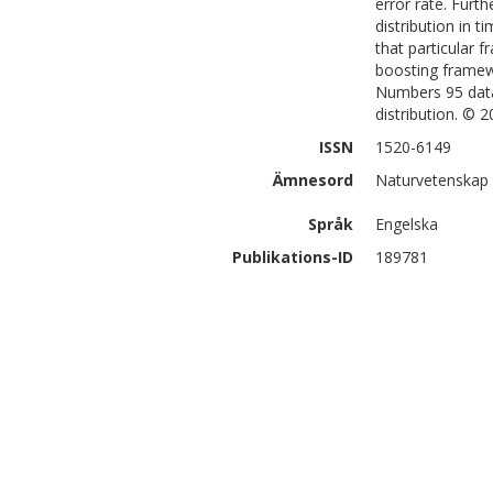
error rate. Furt
distribution in 
that particular 
boosting framew
Numbers 95 datab
distribution. © 2
ISSN
1520-6149
Ämnesord
Naturvetenskap 
Språk
Engelska
Publikations-ID
189781