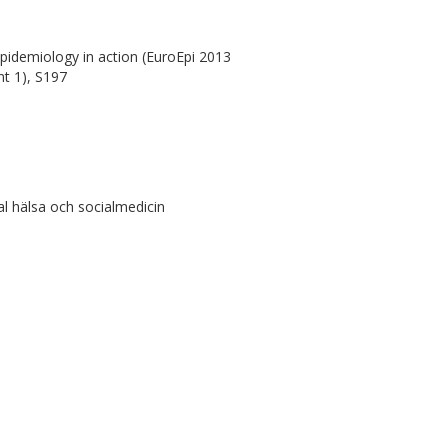
idemiology in action (EuroEpi 2013
t 1), S197
l hälsa och socialmedicin