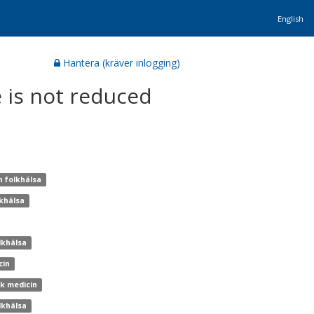
English
Hantera (kräver inlogging)
 is not reduced
h folkhälsa
lkhälsa
lkhälsa
cin
sk medicin
lkhälsa