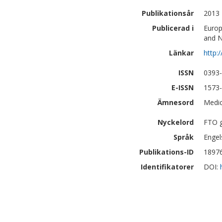
Publikationsår
2013
Publicerad i
Europ
and N
Länkar
http:
ISSN
0393
E-ISSN
1573
Ämnesord
Medic
Nyckelord
FTO g
Språk
Engel
Publikations-ID
1897
Identifikatorer
DOI: