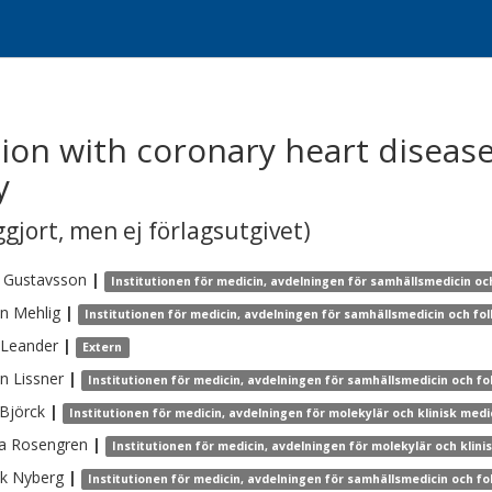
ion with coronary heart disease
y
gjort, men ej förlagsutgivet)
Gustavsson
|
Institutionen för medicin, avdelningen för samhällsmedicin oc
en
Mehlig
|
Institutionen för medicin, avdelningen för samhällsmedicin och fo
Leander
|
Extern
en
Lissner
|
Institutionen för medicin, avdelningen för samhällsmedicin och fo
Björck
|
Institutionen för medicin, avdelningen för molekylär och klinisk medi
a
Rosengren
|
Institutionen för medicin, avdelningen för molekylär och klini
ik
Nyberg
|
Institutionen för medicin, avdelningen för samhällsmedicin och fo