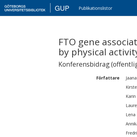
GUP
Publikationslistor
FTO gene associat
by physical activit
Konferensbidrag (offentlig
Författare
Jaana
Kirst
Karin
Laur
Lena
Annik
Fredr