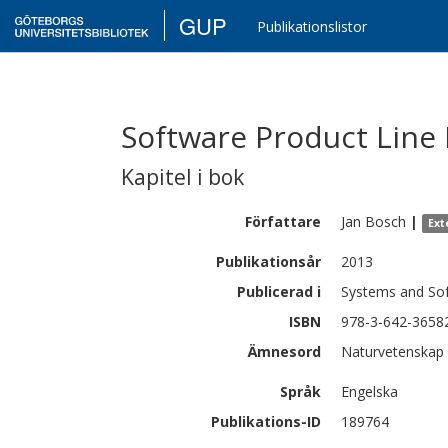
GUP
Publikationslistor
Software Product Line
Kapitel i bok
Författare
Jan
Bosch
|
Ext
Publikationsår
2013
Publicerad i
Systems and Sof
ISBN
978-3-642-3658
Ämnesord
Naturvetenskap 
Språk
Engelska
Publikations-ID
189764