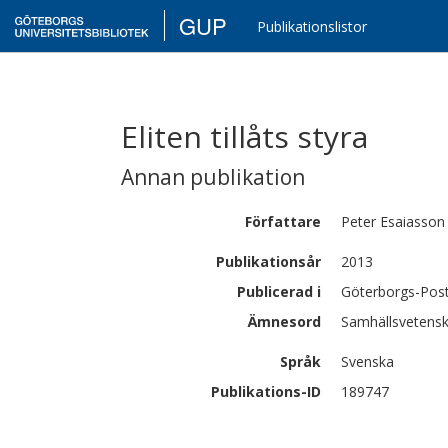
GUP
Publikationslistor
Eliten tillåts styra
Annan publikation
Författare
Peter
Esaiasson
Publikationsår
2013
Publicerad i
Göterborgs-Post
Ämnesord
Samhällsvetensk
Språk
Svenska
Publikations-ID
189747