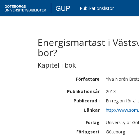
GUP
Publikationslistor
Energismartast i Västs
bor?
Kapitel i bok
Författare
Ylva
Norén Bret
Publikationsår
2013
Publicerad i
En region för al
Länkar
http://www.som.
Förlag
University of G
Förlagsort
Göteborg