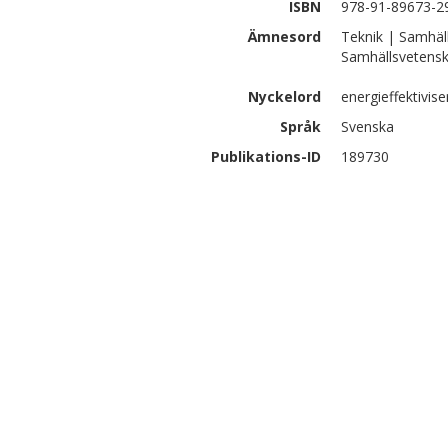
ISBN
978-91-89673-2
Ämnesord
Teknik | Samhäl
Samhällsvetens
Nyckelord
energieffektivise
Språk
Svenska
Publikations-ID
189730