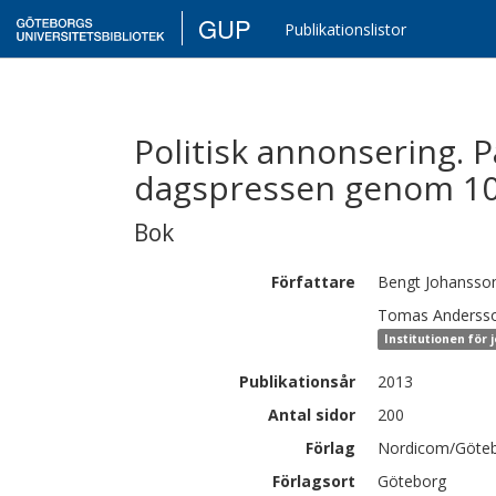
GUP
Publikationslistor
Politisk annonsering. P
dagspressen genom 10
Bok
Författare
Bengt
Johansso
Tomas
Anderss
Institutionen för
Publikationsår
2013
Antal sidor
200
Förlag
Nordicom/Götebo
Förlagsort
Göteborg