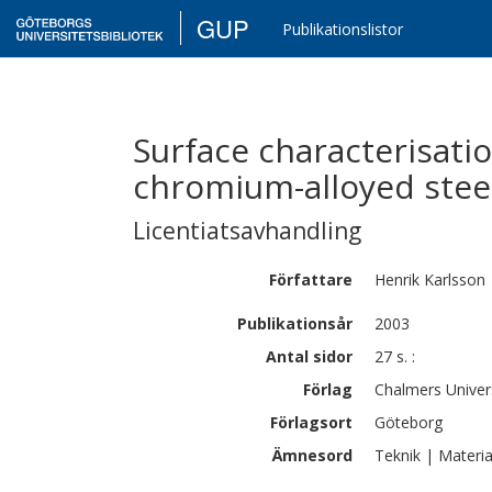
GUP
Publikationslistor
Surface characterisati
chromium-alloyed stee
Licentiatsavhandling
Författare
Henrik
Karlsson
Publikationsår
2003
Antal sidor
27 s. :
Förlag
Chalmers Univer
Förlagsort
Göteborg
Ämnesord
Teknik | Materia