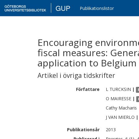
GUP
Publikationslistor
Encouraging environmen
fiscal measures: Gene
application to Belgium
Artikel i övriga tidskrifter
Författare
L
TURCKSIN
|
O
MAIRESSE
|
Cathy
Macharis
J
VAN MIERLO
|
Publikationsår
2013
Publicerad i
Energies, 6 (1),