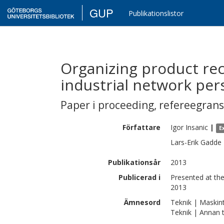
GUP
Publikationslistor
Organizing product rec
industrial network per
Paper i proceeding
,
refereegran
Författare
Igor
Insanic
|
E
Lars-Erik
Gadde
Publikationsår
2013
Publicerad i
Presented at th
2013
Ämnesord
Teknik | Maskin
Teknik | Annan 