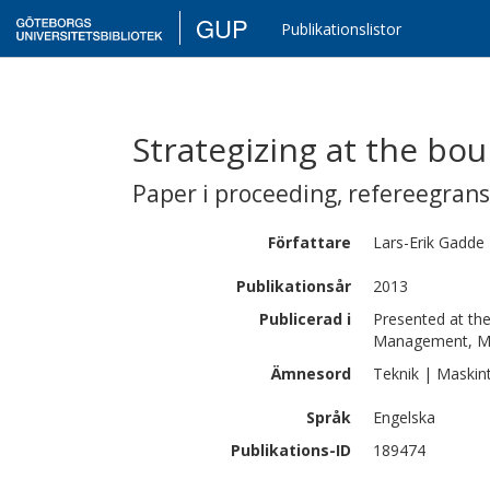
GUP
Publikationslistor
Strategizing at the bou
Paper i proceeding
,
refereegran
Författare
Lars-Erik
Gadde
Publikationsår
2013
Publicerad i
Presented at th
Management, Mar
Ämnesord
Teknik | Maskin
Språk
Engelska
Publikations-ID
189474