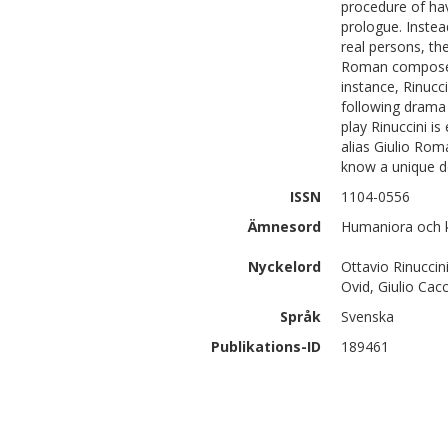
procedure of hav
prologue. Instea
real persons, th
Roman composer, s
instance, Rinucc
following drama 
play Rinuccini is
alias Giulio Rom
know a unique de
ISSN
1104-0556
Ämnesord
Humaniora och ko
Nyckelord
Ottavio Rinuccin
Ovid, Giulio Cacc
Språk
Svenska
Publikations-ID
189461