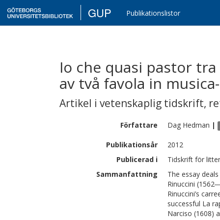
GUP
Publikationslistor
Io che quasi pastor tra
av två favola in musica
Artikel i vetenskaplig tidskrift
,
re
Författare
Dag
Hedman
|
Publikationsår
2012
Publicerad i
Tidskrift för lit
Sammanfattning
The essay deals 
Rinuccini (1562―1
Rinuccini’s carr
successful La ra
Narciso (1608) a