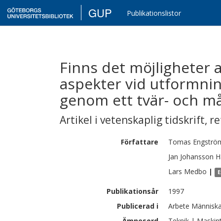
GUP
Publikationslistor
Finns det möjligheter 
aspekter vid utformni
genom ett tvär- och m
Artikel i vetenskaplig tidskrift
,
re
Författare
Tomas
Engströ
Jan
Johansson H
Lars
Medbo
|
E
Publikationsår
1997
Publicerad i
Arbete Människa
Ämnesord
Teknik | Maskin