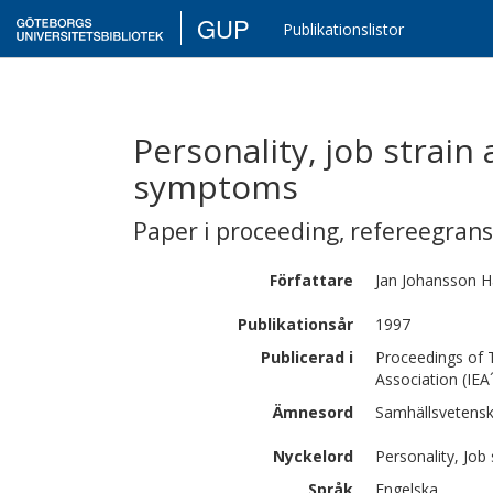
GUP
Publikationslistor
Personality, job strain
symptoms
Paper i proceeding
,
refereegran
Författare
Jan
Johansson H
Publikationsår
1997
Publicerad i
Proceedings of T
Association (IEA
Ämnesord
Samhällsvetensk
Nyckelord
Personality, Job
Språk
Engelska