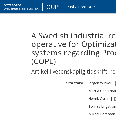
GUP
Publikationslistor
A Swedish industrial r
operative for Optimiza
systems regarding Pro
(COPE)
Artikel i vetenskaplig tidskrift
,
re
Författare
Jörgen
Winkel
|
Marita
Christma
Henrik
Cyren
|
Tomas
Engströ
Mikael
Forsman