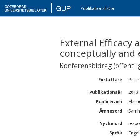
GUP
Publikationslistor
External Efficacy
conceptually and e
Konferensbidrag (offentlig
Författare
Peter
Publikationsår
2013
Publicerad i
Elect
Ämnesord
Samhä
Nyckelord
respo
Språk
Engel