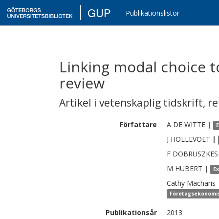
GUP
Publikationslistor
Linking modal choice t
review
Artikel i vetenskaplig tidskrift
,
re
Författare
A
DE WITTE
|
J
HOLLEVOET
|
F
DOBRUSZKES
M
HUBERT
|
E
Cathy
Macharis
Företagsekonomiska
Publikationsår
2013