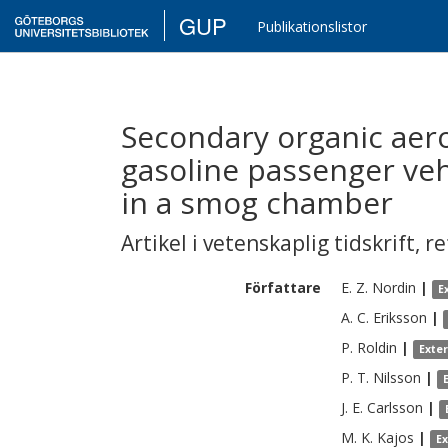
GUP
Publikationslistor
Secondary organic aero
gasoline passenger veh
in a smog chamber
Artikel i vetenskaplig tidskrift
,
re
Författare
E. Z.
Nordin
|
E
A. C.
Eriksson
|
P.
Roldin
|
Exte
P. T.
Nilsson
|
J. E.
Carlsson
|
M. K.
Kajos
|
E