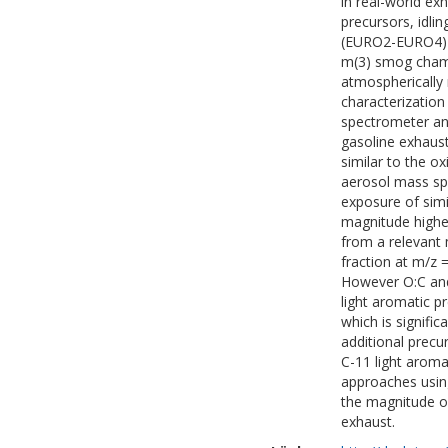
in real-world ex
precursors, idli
(EURO2-EURO4) w
m(3) smog chamb
atmospherically
characterization
spectrometer an
gasoline exhaus
similar to the o
aerosol mass sp
exposure of simi
magnitude highe
from a relevant 
fraction at m/z 
However O:C and 
light aromatic p
which is signific
additional prec
C-11 light arom
approaches using
the magnitude o
exhaust.