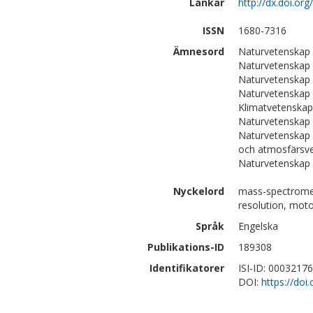
Länkar
http://dx.doi.o
ISSN
1680-7316
Ämnesord
Naturvetenskap 
Naturvetenskap 
Naturvetenskap 
Naturvetenskap 
Klimatvetenskap
Naturvetenskap 
Naturvetenskap 
och atmosfärsv
Naturvetenskap
Nyckelord
mass-spectromet
resolution, motor
Språk
Engelska
Publikations-ID
189308
Identifikatorer
ISI-ID: 0003217
DOI:
https://do