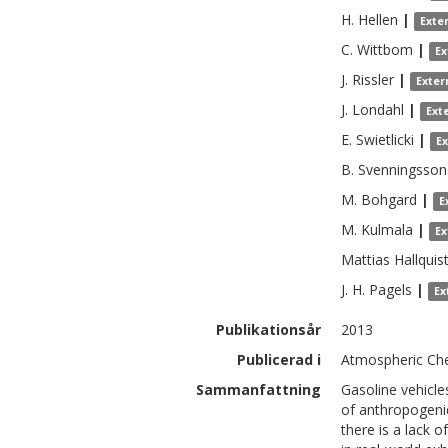
H.
Hellen
|
Exte
C.
Wittbom
|
Ex
J.
Rissler
|
Exter
J.
Londahl
|
Ext
E.
Swietlicki
|
E
B.
Svenningsson
M.
Bohgard
|
E
M.
Kulmala
|
Ex
Mattias
Hallquis
J. H.
Pagels
|
Ex
Publikationsår
2013
Publicerad i
Atmospheric Che
Sammanfattning
Gasoline vehicle
of anthropogeni
there is a lack 