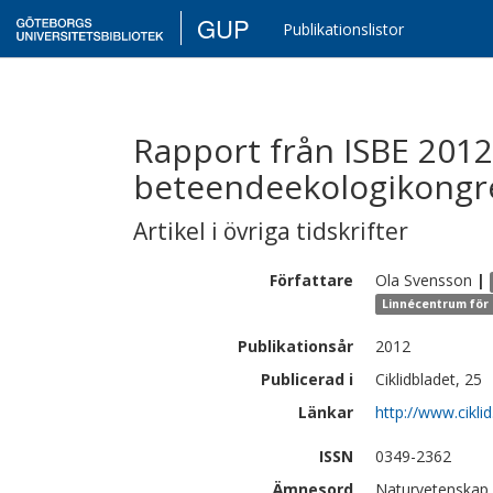
GUP
Publikationslistor
Rapport från ISBE 2012
beteendeekologikongr
Artikel i övriga tidskrifter
Författare
Ola
Svensson
|
Linnécentrum för 
Publikationsår
2012
Publicerad i
Ciklidbladet, 25
Länkar
http://www.cikli
ISSN
0349-2362
Ämnesord
Naturvetenskap 