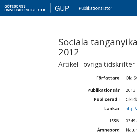
GUP
Publikationslistor
Sociala tanganyika
2012
Artikel i övriga tidskrifter
Författare
Ola
S
Publikationsår
2013
Publicerad i
Ciklid
Länkar
http:
ISSN
0349
Ämnesord
Natur