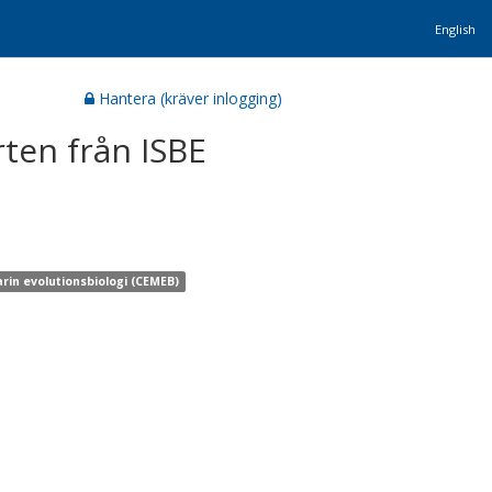
English
Hantera (kräver inlogging)
rten från ISBE
rin evolutionsbiologi (CEMEB)