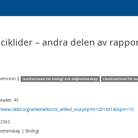
ciklider – andra delen av rappo
vensson
|
Institutionen för biologi och miljövetenskap
Linnécentrum för ma
bladet, 45
//www.ciklid.org/artikelarkiv/cb_artikel_visa.php?nr=201301&lopnr=15
-2362
vetenskap | Biologi