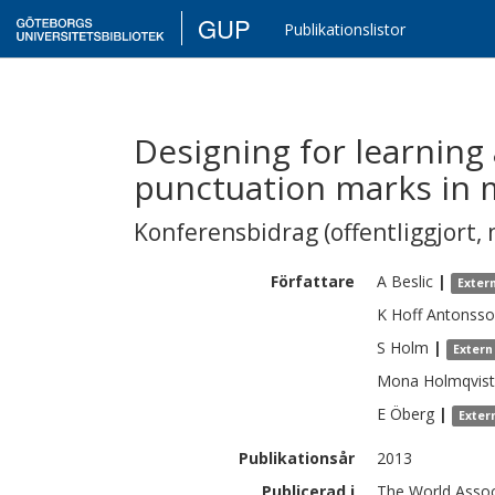
GUP
Publikationslistor
Designing for learning
punctuation marks in m
Konferensbidrag (offentliggjort, 
Författare
A
Beslic
|
Exter
K
Hoff Antonss
S
Holm
|
Extern
Mona
Holmqvist
E
Öberg
|
Exter
Publikationsår
2013
Publicerad i
The World Assoc