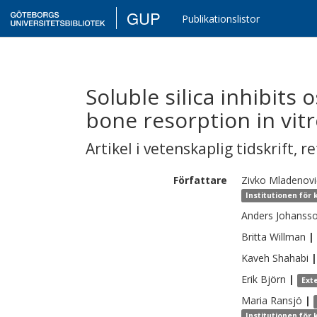
GUP
Publikationslistor
Soluble silica inhibits
bone resorption in vitr
Artikel i vetenskaplig tidskrift
,
re
Författare
Zivko
Mladenovi
Institutionen för
Anders
Johanss
Britta
Willman
|
Kaveh
Shahabi
|
Erik
Björn
|
Ext
Maria
Ransjö
|
Institutionen för