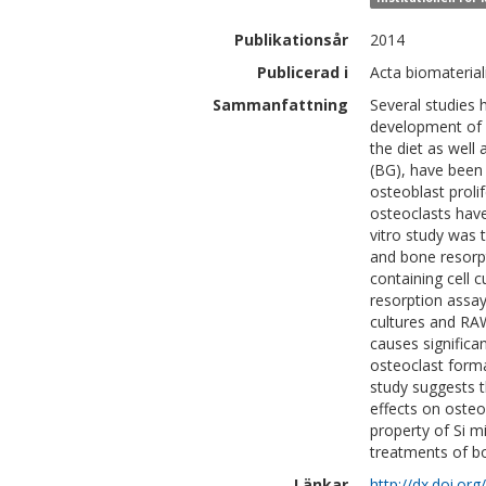
Publikationsår
2014
Publicerad i
Acta biomaterial
Sammanfattning
Several studies 
development of c
the diet as well
(BG), have been 
osteoblast prolif
osteoclasts have
vitro study was t
and bone resorpt
containing cell 
resorption assa
cultures and RAW
causes significa
osteoclast forma
study suggests t
effects on osteo
property of Si mi
treatments of bo
Länkar
http://dx.doi.or