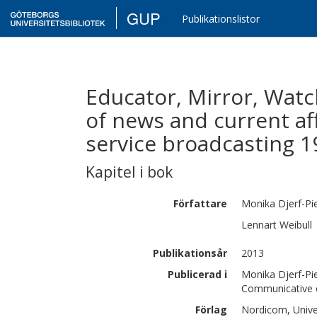
GUP
Publikationslistor
Educator, Mirror, Watc
of news and current aff
service broadcasting 
Kapitel i bok
Författare
Monika
Djerf-Pi
Lennart
Weibull
Publikationsår
2013
Publicerad i
Monika Djerf-Pie
Communicative e
Förlag
Nordicom, Unive