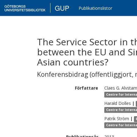
GUP
Publikationslistor
The Service Sector in 
between the EU and Sin
Asian countries?
Konferensbidrag (offentliggjort, 
Författare
Claes G.
Alvsta
Centre for Intern
Harald
Dolles
|
Centre for Intern
Patrik
Ström
|
Centre for Intern
Publikationsår
2013