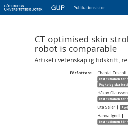
GUP
Publikationslistor
CT-optimised skin stro
robot is comparable
Artikel i vetenskaplig tidskrift
,
re
Författare
Chantal
Triscoli
Institutionen för
Psykologiska inst
Håkan
Olausson
Institutionen för
Uta
Sailer
|
Psy
Hanna
Ignell
|
Institutionen för