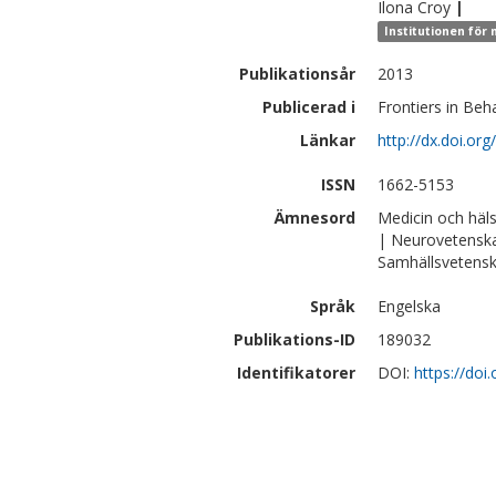
Ilona
Croy
|
Institutionen för
Publikationsår
2013
Publicerad i
Frontiers in Beh
Länkar
http://dx.doi.or
ISSN
1662-5153
Ämnesord
Medicin och häl
| Neurovetensk
Samhällsvetensk
Språk
Engelska
Publikations-ID
189032
Identifikatorer
DOI:
https://doi