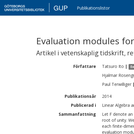
GUP
Publikationslistor
Evaluation modules for
Artikel i vetenskaplig tidskrift
,
re
Författare
Tatsuro
Ito
|
E
Hjalmar
Roseng
Paul
Terwilliger
Publikationsår
2014
Publicerad i
Linear Algebra a
Sammanfattning
Let F denote an 
root of unity. W
each finite-dime
evaluation modul