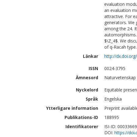
evaluation modul
an evaluation mo
attractive. For 
generators. We g
among the 24. It
automorphisms. 
$\Z_4$. We disc
of q-Racah type.
Länkar
http://dx.doi.org
ISSN
0024-3795
Ämnesord
Naturvetenskap
Nyckelord
Equitable presen
Språk
Engelska
Ytterligare information
Preprint availabl
Publikations-ID
188995
Identifikatorer
ISI-ID: 0003366
DOI:
https://doi