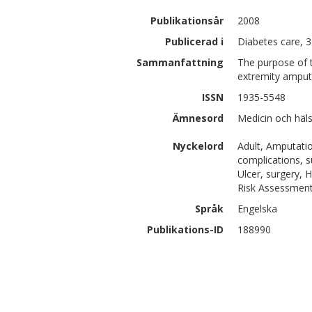
Publikationsår
2008
Publicerad i
Diabetes care, 3
Sammanfattning
The purpose of t
extremity amputa
ISSN
1935-5548
Ämnesord
Medicin och häl
Nyckelord
Adult, Amputatio
complications, s
Ulcer, surgery, 
Risk Assessmen
Språk
Engelska
Publikations-ID
188990