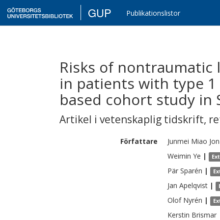
GUP
Publikationslistor
Risks of nontraumatic
in patients with type 1
based cohort study in
Artikel i vetenskaplig tidskrift
,
re
Författare
Junmei
Miao Jo
Weimin
Ye
|
Ex
Pär
Sparén
|
Ex
Jan
Apelqvist
|
Olof
Nyrén
|
Ex
Kerstin
Brismar