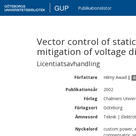
GUP
Publikationslistor
Vector control of stati
mitigation of voltage d
Licentiatsavhandling
Författare
Hilmy
Awad
|
E
Publikationsår
2002
Förlag
Chalmers Univer
Förlagsort
Göteborg
Ämnesord
Teknik | Elektro
Nyckelord
custom power, en
compensator, vec