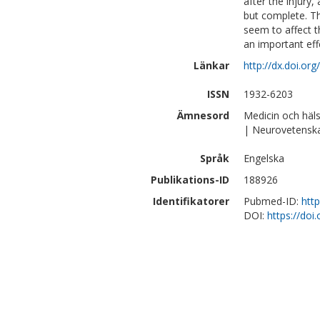
after the injury
but complete. Th
seem to affect 
an important ef
Länkar
http://dx.doi.or
ISSN
1932-6203
Ämnesord
Medicin och häl
| Neurovetensk
Språk
Engelska
Publikations-ID
188926
Identifikatorer
Pubmed-ID:
htt
DOI:
https://doi