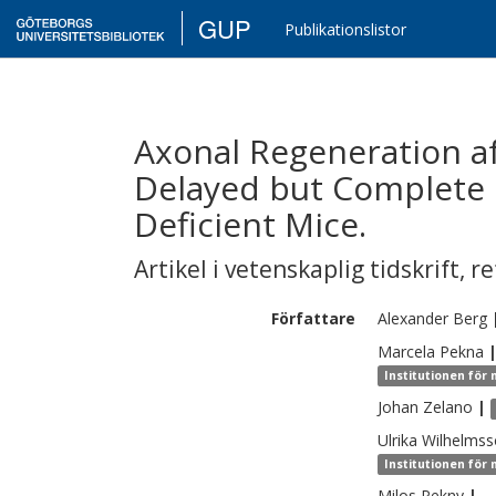
GUP
Publikationslistor
Axonal Regeneration aft
Delayed but Complete 
Deficient Mice.
Artikel i vetenskaplig tidskrift
,
re
Författare
Alexander
Berg
Marcela
Pekna
Institutionen för
Johan
Zelano
|
Ulrika
Wilhelms
Institutionen för
Milos
Pekny
|