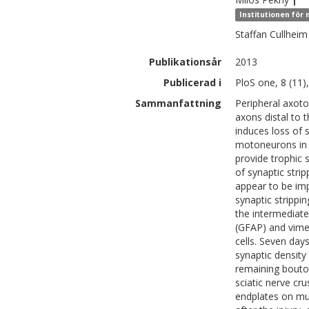
Institutionen för
Staffan
Cullheim
Publikationsår
2013
Publicerad i
PloS one, 8 (11)
Sammanfattning
Peripheral axot
axons distal to 
induces loss of 
motoneurons in t
provide trophic
of synaptic stri
appear to be imp
synaptic strippi
the intermediate 
(GFAP) and vime
cells. Seven days
synaptic densit
remaining bouton
sciatic nerve cr
endplates on mu