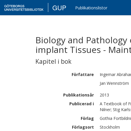
GUP
Publikationslistor
Biology and Pathology 
implant Tissues - Mai
Kapitel i bok
Författare
Ingemar
Abrah
Jan
Wennström
Publikationsår
2013
Publicerad i
A Textbook of Fi
Nilner; Stig Kar
Förlag
Gothia Fortbildn
Förlagsort
Stockholm