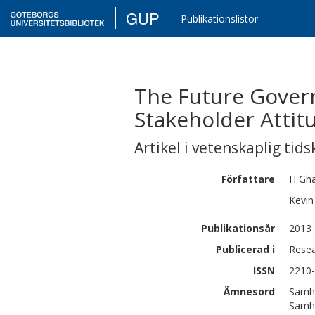
GUP
Publikationslistor
The Future Govern
Stakeholder Attit
Artikel i vetenskaplig tids
Författare
H
Gh
Kevin
Publikationsår
2013
Publicerad i
Resea
ISSN
2210
Ämnesord
Samhä
Samhä