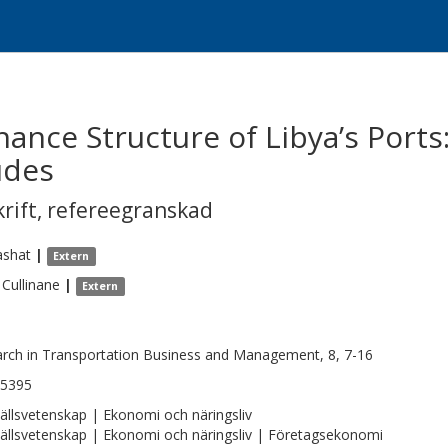
ance Structure of Libya’s Ports:
udes
krift
,
refereegranskad
ashat
|
Extern
Cullinane
|
Extern
rch in Transportation Business and Management, 8, 7-16
-5395
llsvetenskap | Ekonomi och näringsliv
llsvetenskap | Ekonomi och näringsliv | Företagsekonomi