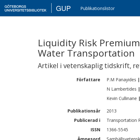
GUP
Publikationslistor
Liquidity Risk Premium
Water Transportation
Artikel i vetenskaplig tidskrift
,
re
Författare
P.M
Panayides
|
N
Lambertides
Kevin
Cullinane
Publikationsår
2013
Publicerad i
Transportation R
ISSN
1366-5545
Ämnesord
Samhällsvetensk