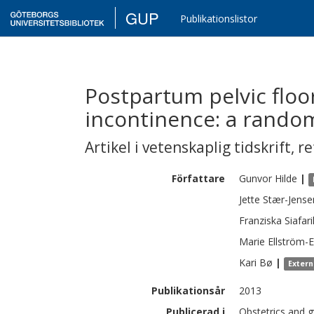
GUP
Publikationslistor
Postpartum pelvic floo
incontinence: a randomi
Artikel i vetenskaplig tidskrift
,
re
Författare
Gunvor
Hilde
|
Jette
Stær-Jense
Franziska
Siafar
Marie
Ellström-
Kari
Bø
|
Extern
Publikationsår
2013
Publicerad i
Obstetrics and g