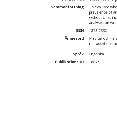
Sammanfattning
To evaluate whet
prevalence of an
without UI at in
analyses on wom
ISSN
1873-233X
Ämnesord
Medicin och häls
reproduktionsme
Språk
Engelska
Publikations-ID
188768