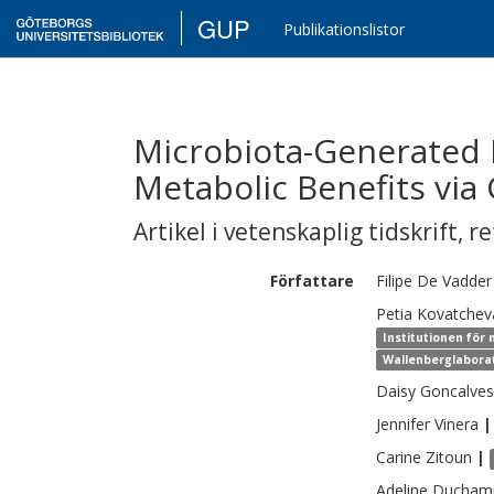
GUP
Publikationslistor
Microbiota-Generated
Metabolic Benefits via 
Artikel i vetenskaplig tidskrift
,
re
Författare
Filipe
De Vadder
Petia
Kovatchev
Institutionen för 
Wallenberglabora
Daisy
Goncalves
Jennifer
Vinera
|
Carine
Zitoun
|
Adeline
Ducham