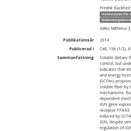
Fredrik
Bäckhed
Institutionen för 
Wallenberglabora
Gilles
Mithieux
|
Publikationsår
2014
Publicerad i
Cell, 156 (1/2), 
Sammanfattning
Soluble dietary 
control, but un
indicates that i
and energy homeo
(SCFAs) propion
soluble fiber by
mechanisms. But
dependent mechan
IGN gene expressi
receptor FFAR3.
induced by SCFAs
IGN, despite sim
regulation of IG