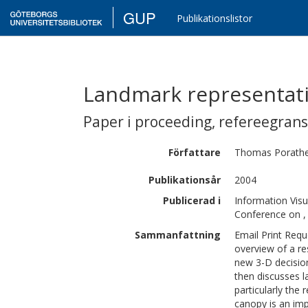
GUP
Publikationslistor
Landmark representatio
Paper i proceeding
,
refereegran
Författare
Thomas
Porath
Publikationsår
2004
Publicerad i
Information Visu
Conference on ,
Sammanfattning
Email Print Requ
overview of a re
new 3-D decision
then discusses l
particularly the
canopy is an imp