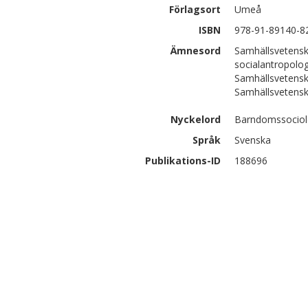
Förlagsort
Umeå
ISBN
978-91-89140-8
Ämnesord
Samhällsvetenska
socialantropolog
Samhällsvetenska
Samhällsvetensk
Nyckelord
Barndomssociolog
Språk
Svenska
Publikations-ID
188696