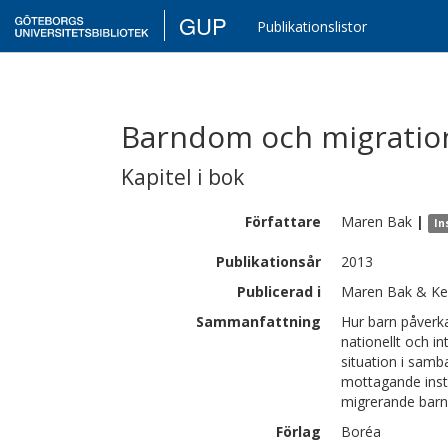
GUP
Publikationslistor
Barndom och migratio
Kapitel i bok
Författare
Maren
Bak
|
In
Publikationsår
2013
Publicerad i
Maren Bak & Ker
Sammanfattning
Hur barn påverka
nationellt och in
situation i sam
mottagande insti
migrerande barns
Förlag
Boréa