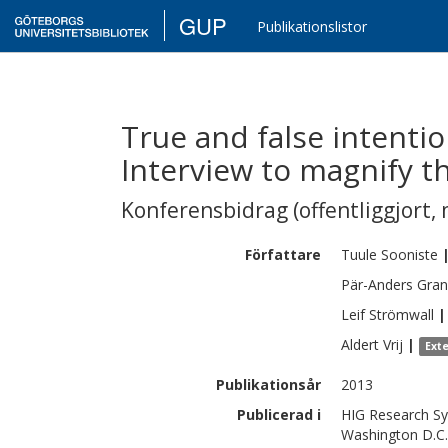
GUP
Publikationslistor
True and false intentio
Interview to magnify t
Konferensbidrag (offentliggjort, 
Författare
Tuule
Sooniste
Pär-Anders
Gra
Leif
Strömwall
|
Aldert
Vrij
|
Ext
Publikationsår
2013
Publicerad i
HIG Research Sym
Washington D.C.