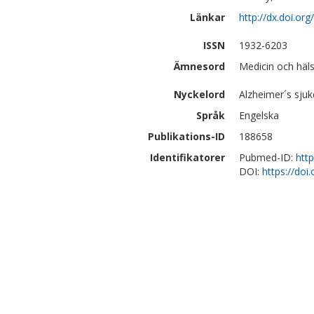
Länkar
http://dx.doi.or
ISSN
1932-6203
Ämnesord
Medicin och häls
Nyckelord
Alzheimer´s sju
Språk
Engelska
Publikations-ID
188658
Identifikatorer
Pubmed-ID:
htt
DOI:
https://doi