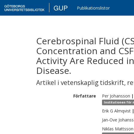
GUP
Publikationslistor
Cerebrospinal Fluid (C
Concentration and CSF
Activity Are Reduced in
Disease.
Artikel i vetenskaplig tidskrift
,
re
Författare
Per
Johansson
|
Institutionen för 
Erik G
Almqvist
Jan-Ove
Johans
Niklas
Mattsson