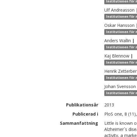
Institutionen för
Ulf
Andreasson
Institutionen för
Oskar
Hansson
Institutionen för
Anders
Wallin
|
Institutionen för
Kaj
Blennow
|
Institutionen för
Henrik
Zetterbe
Institutionen för
Johan
Svensson
Institutionen för 
Publikationsår
2013
Publicerad i
PloS one, 8 (11)
Sammanfattning
Little is known o
Alzheimer´s dise
activity, a marke