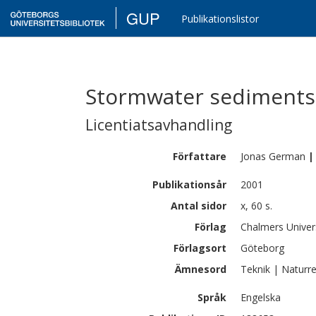
GUP
Publikationslistor
Stormwater sediments,
Licentiatsavhandling
Författare
Jonas
German
|
Publikationsår
2001
Antal sidor
x, 60 s.
Förlag
Chalmers Univer
Förlagsort
Göteborg
Ämnesord
Teknik | Naturre
Språk
Engelska